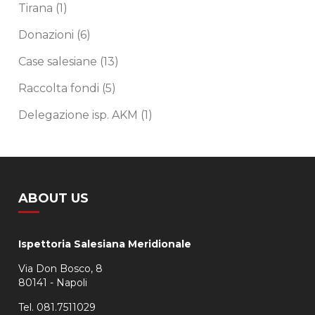
Tirana
(1)
Donazioni
(6)
Case salesiane
(13)
Raccolta fondi
(5)
Delegazione isp. AKM
(1)
ABOUT US
Ispettoria Salesiana Meridionale
Via Don Bosco, 8
80141 - Napoli
Tel. 081.7511029