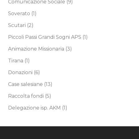
Comunicazione Sociale
(9)
Soverato
(1)
Scutari
(2)
Piccoli Passi Grandi Sogni APS
(1)
Animazione Missionaria
(3)
Tirana
(1)
Donazioni
(6)
Case salesiane
(13)
Raccolta fondi
(5)
Delegazione isp. AKM
(1)