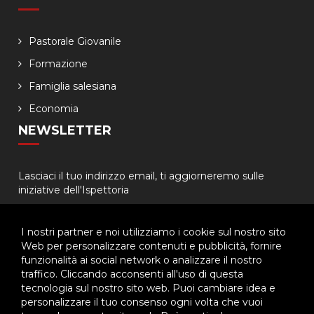
Pastorale Giovanile
Formazione
Famiglia salesiana
Economia
NEWSLETTER
Lasciaci il tuo indirizzo email, ti aggiorneremo sulle
iniziative dell'Ispettoria
I nostri partner e noi utilizziamo i cookie sul nostro sito
Web per personalizzare contenuti e pubblicità, fornire
funzionalità ai social network o analizzare il nostro
traffico. Cliccando acconsenti all'uso di questa
tecnologia sul nostro sito web. Puoi cambiare idea e
© 2026 - Ispettoria Salesiana Meridionale - All rights reserved. | P.IVA
personalizzare il tuo consenso ogni volta che vuoi
80057280630 |
Privacy & Cookie Policy
-
Gestisci Cookie