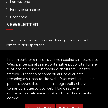
Formazione
Famiglia salesiana
Economia
NEWSLETTER
Lasciaci il tuo indirizzo email, ti aggiorneremo sulle
iniziative dell'Ispettoria
I nostri partner e noi utilizziamo i cookie sul nostro sito
Web per personalizzare contenuti e pubblicità, fornire
funzionalità ai social network o analizzare il nostro
traffico. Cliccando acconsenti all'uso di questa
tecnologia sul nostro sito web. Puoi cambiare idea e
© 2026 - Ispettoria Salesiana Meridionale - All rights reserved. | P.IVA
personalizzare il tuo consenso ogni volta che vuoi
80057280630 |
Privacy & Cookie Policy
-
Gestisci Cookie
tornando a questo sito web. Può gestire le
impostazioni relative ai cookie, cliccando su 'Gestisci
cookie'.
Questo plugin utilizza cookie per raccogliere dati e cookie di