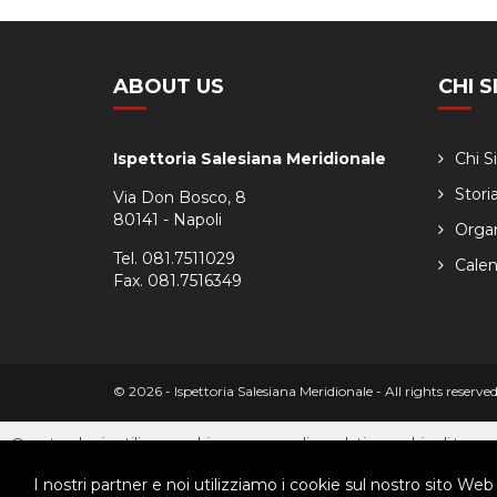
ABOUT US
CHI 
Ispettoria Salesiana Meridionale
Chi 
Stori
Via Don Bosco, 8
80141 - Napoli
Orga
Tel. 081.7511029
Calen
Fax. 081.7516349
© 2026 - Ispettoria Salesiana Meridionale - All rights reser
Questo plugin utilizza cookie per raccogliere dati e cookie di terze p
Clicca qui per modificare le preferenze sulla Cookie Policy
I nostri partner e noi utilizziamo i cookie sul nostro sito Web