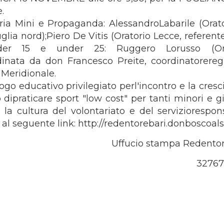
.
goria Mini e Propaganda: AlessandroLabarile (Orato
lia nord);Piero De Vitis (Oratorio Lecce, referent
nder 15 e under 25: Ruggero Lorusso (Ora
dinata da don Francesco Preite, coordinatorereg
a Meridionale.
ogo educativo privilegiato perl'incontro e la cresc
 dipraticare sport "low cost" per tanti minori e g
a cultura del volontariato e del serviziorespons
 al seguente link: http://redentorebari.donboscoals
Uffucio stampa Redentor
32767