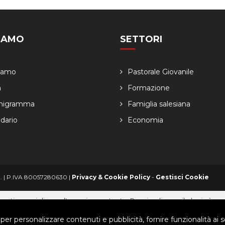
SIAMO
SETTORI
Siamo
Pastorale Giovanile
a
Formazione
nigramma
Famiglia salesiana
dario
Economia
ved. | P.IVA 80057280630 |
Privacy & Cookie Policy
-
Gestisci Cookie
arti per migliorare l'esperienza utente. Per visualizzare il plugin è ne
 per personalizzare contenuti e pubblicità, fornire funzionalità ai s