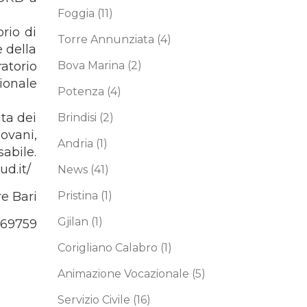
Foggia
(11)
rio di
Torre Annunziata
(4)
e della
torio
Bova Marina
(2)
ionale
Potenza
(4)
ita dei
Brindisi
(2)
iovani,
Andria
(1)
abile.
ud.it/
News
(41)
e Bari
Pristina
(1)
Gjilan
(1)
69759
Corigliano Calabro
(1)
Animazione Vocazionale
(5)
Servizio Civile
(16)