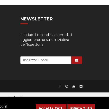
NEWSLETTER
Lasciaci il tuo indirizzo email, ti
aggiorneremo sulle iniziative
dell'Ispettoria
cessario dare il consenso.
ocial
Accetta Tutti
Rifiuta Tutti