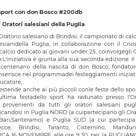
sport con don Bosco #200db
 Oratori salesiani della Puglia
Oratorio salesiano di Brindisi, il campionato di calc
sianidella Puglia, in collaborazione con il Cnos
 calcio dedicato ai giovani under 25, coinvolgegli 
ce.L'iniziativa è giunta alla sua seconda edizione. 
centenario della nascita di don Bosco, fondator
 inserisce nel programmadei festeggiamenti iniziati
ucatore.
estende anche ai più piccoli conle feste dello spor
tima festadello sport ha radunato presso l'Or
rovenienti da tutti gli oratori salesiani pugli
ficandosi in Puglia NORD (a cuipartecipano gli Orat
, Bari,Santeramo) e Puglia SUD (a cui partecipa
ecce, Brindisi, Taranto, Cisternino, Manduri
NICA 16 NOVEMBRE alle ore 9,30, per la PUGLIA