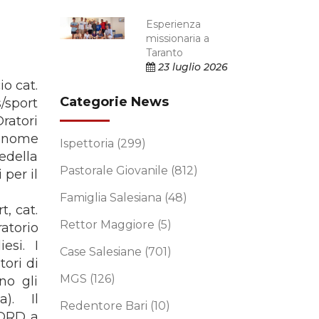
Esperienza
missionaria a
Taranto
23 luglio 2026
io cat.
Categorie News
/sport
Oratori
Il nome
Ispettoria
(299)
edella
Pastorale Giovanile
(812)
 per il
Famiglia Salesiana
(48)
t, cat.
Rettor Maggiore
(5)
atorio
esi. I
Case Salesiane
(701)
ori di
MGS
(126)
no gli
a). Il
Redentore Bari
(10)
NORD a