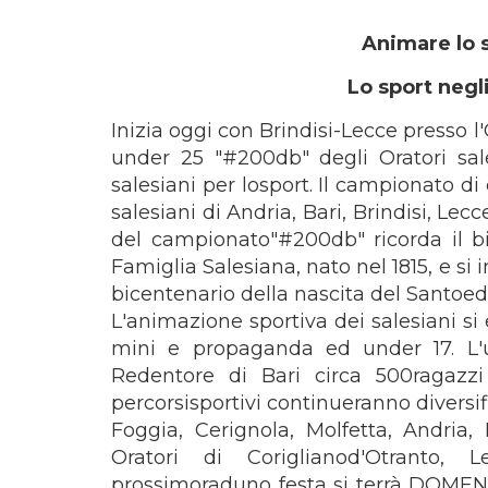
Animare lo 
Lo sport negli
Inizia oggi con Brindisi-Lecce presso l'
under 25 "#200db" degli Oratori sale
salesiani per losport. Il campionato di
salesiani di Andria, Bari, Brindisi, Lec
del campionato"#200db" ricorda il bi
Famiglia Salesiana, nato nel 1815, e si
bicentenario della nascita del Santoed
L'animazione sportiva dei salesiani si 
mini e propaganda ed under 17. L'ul
Redentore di Bari circa 500ragazzi p
percorsisportivi continueranno diversi
Foggia, Cerignola, Molfetta, Andria
Oratori di Coriglianod'Otranto, L
prossimoraduno festa si terrà DOME