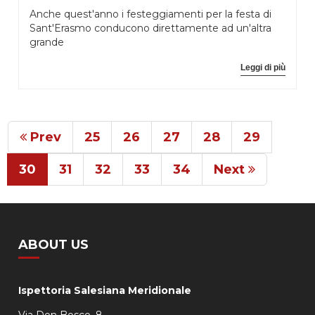
Anche quest'anno i festeggiamenti per la festa di
Sant'Erasmo conducono direttamente ad un'altra
grande
Leggi di più
Prev
25
26
27
28
29
30
31
32
33
34
Next
ABOUT US
Ispettoria Salesiana Meridionale
Via Don Bosco, 8