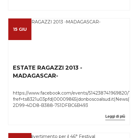
15 GIU
ESTATE RAGAZZI 2013 -
MADAGASCAR-
https://www.facebook.com/events/514238741969820/?
fref=ts8321u03pfd|00009865|donboscoalsud.it|News|Te
2D99-4DD8-B388-751DFBC6B493
Leggi di più