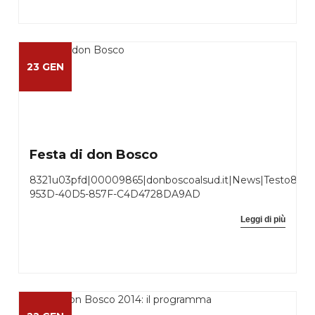
23 GEN
Festa di don Bosco
8321u03pfd|00009865|donboscoalsud.it|News|Testo832
953D-40D5-857F-C4D4728DA9AD
Leggi di più