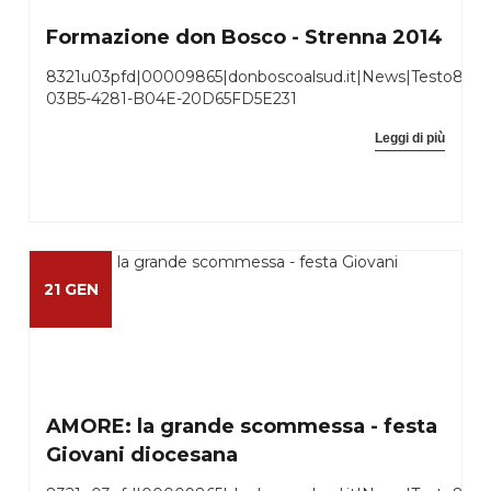
Formazione don Bosco - Strenna 2014
8321u03pfd|00009865|donboscoalsud.it|News|Testo832
03B5-4281-B04E-20D65FD5E231
Leggi di più
21 GEN
AMORE: la grande scommessa - festa
Giovani diocesana