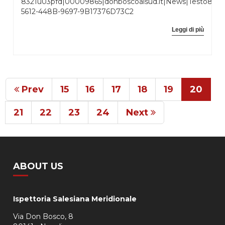
8321u03pfd|00009865|donboscoalsud.it|News|Testo832
5612-448B-9697-9B17376D73C2
Leggi di più
Prev
15
16
17
18
19
20
21
22
23
24
Next
ABOUT US
Ispettoria Salesiana Meridionale
Via Don Bosco, 8