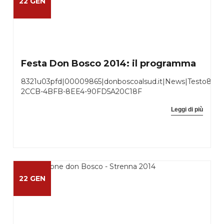
22 GEN
Festa Don Bosco 2014: il programma
8321u03pfd|00009865|donboscoalsud.it|News|Testo8321
2CCB-4BFB-8EE4-90FD5A20C18F
Leggi di più
22 GEN