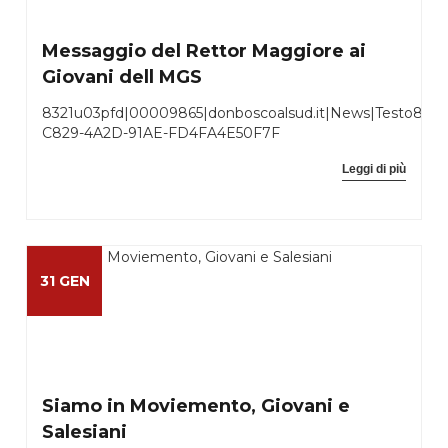
Messaggio del Rettor Maggiore ai
Giovani dell MGS
8321u03pfd|00009865|donboscoalsud.it|News|Testo832
C829-4A2D-91AE-FD4FA4E50F7F
Leggi di più
31 GEN
Siamo in Moviemento, Giovani e
Salesiani