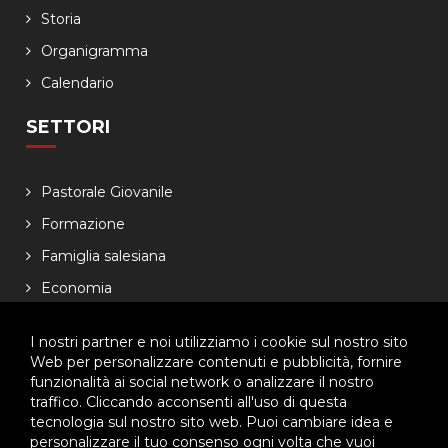
Storia
Organigramma
Calendario
SETTORI
Pastorale Giovanile
Formazione
Famiglia salesiana
Economia
NEWSLETTER
I nostri partner e noi utilizziamo i cookie sul nostro sito
Web per personalizzare contenuti e pubblicità, fornire
funzionalità ai social network o analizzare il nostro
Lasciaci il tuo indirizzo email, ti aggiorneremo sulle
traffico. Cliccando acconsenti all'uso di questa
iniziative dell'Ispettoria
tecnologia sul nostro sito web. Puoi cambiare idea e
personalizzare il tuo consenso ogni volta che vuoi