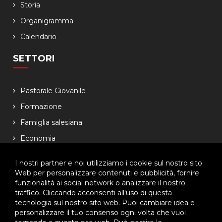
Storia
Organigramma
Calendario
SETTORI
Pastorale Giovanile
Formazione
Famiglia salesiana
Economia
NEWSLETTER
I nostri partner e noi utilizziamo i cookie sul nostro sito
Web per personalizzare contenuti e pubblicità, fornire
funzionalità ai social network o analizzare il nostro
Lasciaci il tuo indirizzo email, ti aggiorneremo sulle
traffico. Cliccando acconsenti all'uso di questa
iniziative dell'Ispettoria
tecnologia sul nostro sito web. Puoi cambiare idea e
personalizzare il tuo consenso ogni volta che vuoi