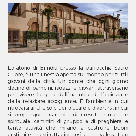
LUSHNJË -
Shën Pjetri dhe Pali
SCUTARI -
B.V. Buon Consiglio
TIRANA -
San Giovanni Bosco
Kosovo
GJILAN -
Don Bosko
PRISTINA -
Don Bosko
Montenegro
L’oratorio di Brindisi presso la parrocchia Sacro
Podgorica -
Centro Don Bosco
Cuore, è una finestra aperta sul mondo per tutti i
giovani della città. Un ponte che ogni giorno
decine di bambini, ragazzi e giovani attraversano
per vivere la gioia dell’incontro, dell’amicizia e
della relazione accogliente. È l’ambiente in cui
ritrovarsi anche solo per giocare e divertirsi, in cui
si propongono cammini di crescita, umana e
spirituale, cammini di gruppo e di preghiera, e
tante attività che mirano a costruire buoni
cristiani e onesti cittadini, così come voleva Don