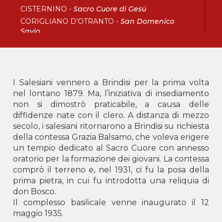
CISTERNINO -
Sacro Cuore di Gesù
CORIGLIANO D’OTRANTO -
San Domenico
Savio
FOGGIA -
Sacro Cuore di Gesù
LECCE -
San Francesco di Sales
SANTERAMO IN COLLE -
Sacro Cuore di Gesù
TARANTO -
San Giovanni Bosco
I Salesiani vennero a Brindisi per la prima volta
nel lontano 1879. Ma, l’iniziativa di insediamento
Calabria
non si dimostrò praticabile, a causa delle
diffidenze nate con il clero. A distanza di mezzo
BOVA MARINA -
Don Bosco
secolo, i salesiani ritornarono a Brindisi su richiesta
CORIGLIANO ROSSANO -
Maria Ausiliatrice
della contessa Grazia Balsamo, che voleva erigere
LOCRI -
San Giovanni Bosco
un tempio dedicato al Sacro Cuore con annesso
SOVERATO -
Beato Michele Rua
oratorio per la formazione dei giovani. La contessa
VIBO VALENTIA -
Santa Maria del Soccorso
comprò il terreno e, nel 1931, ci fu la posa della
prima pietra, in cui fu introdotta una reliquia di
Delegazione AKM
don Bosco.
Il complesso basilicale venne inaugurato il 12
Albania
maggio 1935.