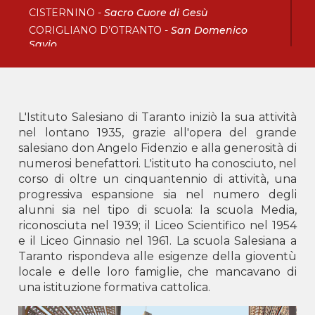
CISTERNINO -
Sacro Cuore di Gesù
CORIGLIANO D’OTRANTO -
San Domenico
Savio
FOGGIA -
Sacro Cuore di Gesù
LECCE -
San Francesco di Sales
SANTERAMO IN COLLE -
Sacro Cuore di Gesù
TARANTO -
San Giovanni Bosco
L'Istituto Salesiano di Taranto iniziò la sua attività
nel lontano 1935, grazie all'opera del grande
Calabria
salesiano don Angelo Fidenzio e alla generosità di
numerosi benefattori. L'istituto ha conosciuto, nel
BOVA MARINA -
Don Bosco
corso di oltre un cinquantennio di attività, una
CORIGLIANO ROSSANO -
Maria Ausiliatrice
progressiva espansione sia nel numero degli
LOCRI -
San Giovanni Bosco
alunni sia nel tipo di scuola: la scuola Media,
SOVERATO -
Beato Michele Rua
riconosciuta nel 1939; il Liceo Scientifico nel 1954
VIBO VALENTIA -
Santa Maria del Soccorso
e il Liceo Ginnasio nel 1961. La scuola Salesiana a
Taranto rispondeva alle esigenze della gioventù
Delegazione AKM
locale e delle loro famiglie, che mancavano di
una istituzione formativa cattolica.
Albania